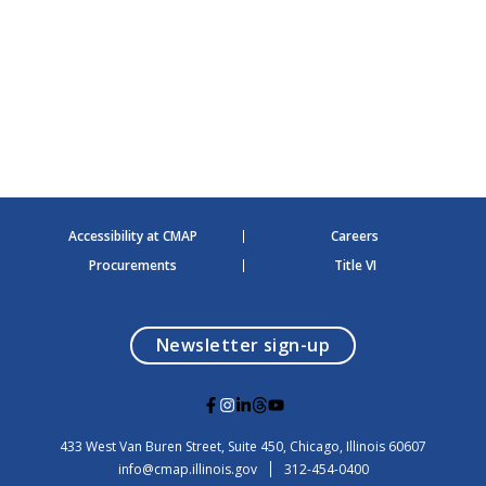
i
g
a
t
i
o
n
Accessibility at CMAP
Careers
Procurements
Title VI
opens in a modal
Newsletter sign-up
G
G
G
G
G
o
o
o
o
o
t
t
t
t
t
USA
433 West Van Buren Street, Suite 450,
Chicago
, Illinois
60607
o
o
o
o
o
info@cmap.illinois.gov
312-454-0400
F
I
L
T
Y