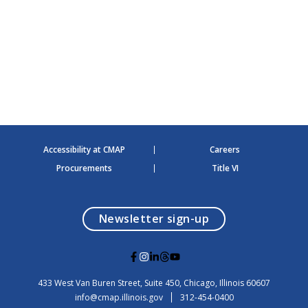
i
g
a
t
i
o
n
Accessibility at CMAP
Careers
Procurements
Title VI
opens in a modal
Newsletter sign-up
G
G
G
G
G
o
o
o
o
o
t
t
t
t
t
USA
433 West Van Buren Street, Suite 450,
Chicago
, Illinois
60607
o
o
o
o
o
info@cmap.illinois.gov
312-454-0400
F
I
L
T
Y